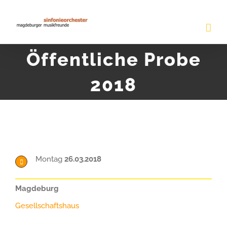
Zum
Inhalt
springen
Öffentliche Probe
2018
Montag
26.03.2018
Magdeburg
Gesellschaftshaus