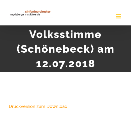
Zum
Inhalt
springen
Volksstimme
(Schönebeck) am
12.07.2018
Druckversion zum Download